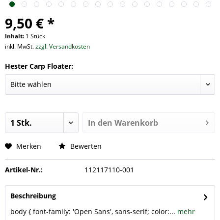
9,50 € *
Inhalt:
1 Stück
inkl. MwSt.
zzgl. Versandkosten
Hester Carp Floater:
In den
Warenkorb
Merken
Bewerten
Artikel-Nr.:
112117110-001
Beschreibung
body { font-family: 'Open Sans', sans-serif; color:...
mehr