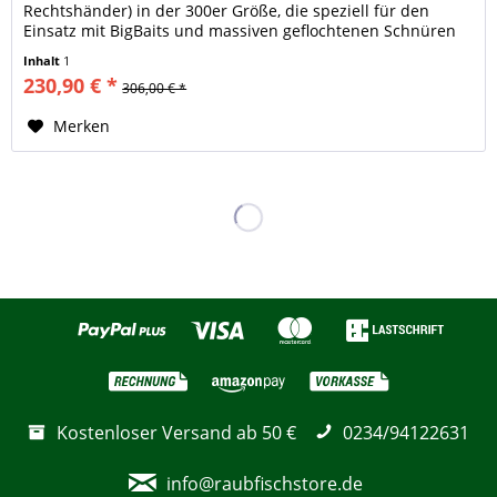
Rechtshänder) in der 300er Größe, die speziell für den
Einsatz mit BigBaits und massiven geflochtenen Schnüren
entwickelt wurde. Die...
Inhalt
1
230,90 € *
306,00 € *
Merken
Kostenloser Versand ab 50 €
0234/94122631
info@raubfischstore.de