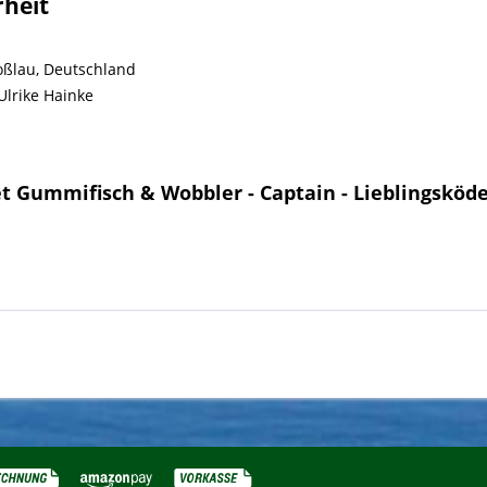
rheit
ßlau, Deutschland
lrike Hainke
t Gummifisch & Wobbler - Captain - Lieblingsköd