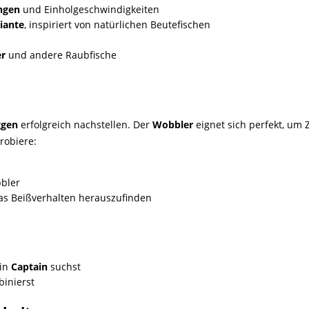
ngen
und Einholgeschwindigkeiten
iante
, inspiriert von natürlichen Beutefischen
er
und andere Raubfische
ggen
erfolgreich nachstellen. Der
Wobbler
eignet sich perfekt, um
robiere:
bler
das Beißverhalten herauszufinden
 in
Captain
suchst
inierst