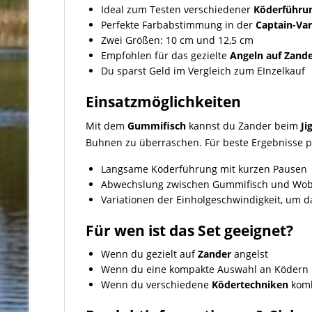
Ideal zum Testen verschiedener
Köderführu
Perfekte Farbabstimmung in der
Captain
-Var
Zwei Größen: 10 cm und 12,5 cm
Empfohlen für das gezielte
Angeln auf Zand
Du sparst Geld im Vergleich zum EInzelkauf
Einsatzmöglichkeiten
Mit dem
Gummifisch
kannst du Zander beim
Ji
Buhnen zu überraschen. Für beste Ergebnisse p
Langsame Köderführung mit kurzen Pausen
Abwechslung zwischen Gummifisch und Wob
Variationen der Einholgeschwindigkeit, um 
Für wen ist das Set geeignet?
Wenn du gezielt auf
Zander
angelst
Wenn du eine kompakte Auswahl an Ködern
Wenn du verschiedene
Ködertechniken
komb