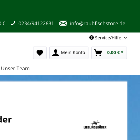
0 €
0234/94122631
info@raubfischstore.de
Service/Hilfe
Mein Konto
0,00 € *
Unser Team
der