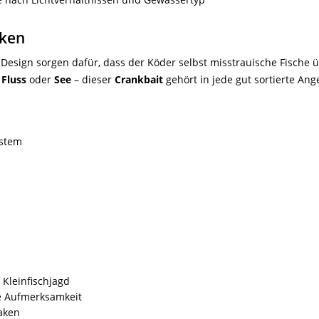
aken
Design sorgen dafür, dass der Köder selbst misstrauische Fische 
,
Fluss
oder
See
– dieser
Crankbait
gehört in jede gut sortierte Ange
ystem
 Kleinfischjagd
le Aufmerksamkeit
aken