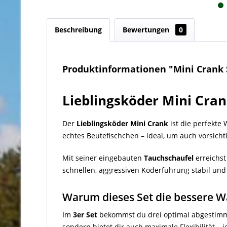
Beschreibung
Bewertungen
0
Produktinformationen "Mini Crank Se
Lieblingsköder Mini Crank
Der
Lieblingsköder Mini Crank
ist die perfekte
echtes Beutefischchen – ideal, um auch vorsichti
Mit seiner eingebauten
Tauchschaufel
erreichst
schnellen, aggressiven Köderführung stabil und a
Warum dieses Set die bessere Wa
Im
3er Set
bekommst du drei optimal abgestimmt
sondern bietet dir auch maximale Flexibilität –