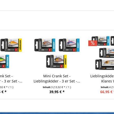
nk Set -
Mini Crank Set -
Lieblingsköde
- 3 er Set -...
Lieblingsköder - 3 er Set -...
Klares
,32 € * / 1 )
Inhalt
3
(13,32 € * / 1 )
Inhalt
4
(1
 € *
39,95 € *
66,95 € 