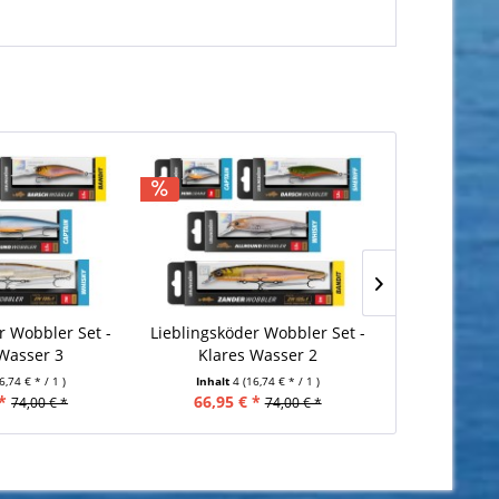
r Wobbler Set -
Lieblingsköder Wobbler Set -
Lieblingsköd
 Wasser 3
Klares Wasser 2
Klare
6,74 € * / 1 )
Inhalt
4
(16,74 € * / 1 )
Inhalt
4
*
66,95 € *
66,95 €
74,00 € *
74,00 € *