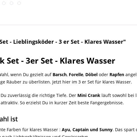
t - Lieblingsköder - 3 er Set - Klares Wasser"
 Set - 3er Set - Klares Wasser
 Wahl, wenn Du gezielt auf
Barsch
,
Forelle
,
Döbel
oder
Rapfen
angels
ge Räuber zu überlisten. Jetzt hier im 3 er Set für klares Wasser.
 Du zuverlässig die richtige Tiefe. Der
Mini Crank
läuft sowohl bei 
ttraktiv. So erzielst Du in kurzer Zeit beste Fangergebnisse.
hl ist
e Farben für klares Wasser :
Ayu, Captain und Sunny
. Das spart 
 je nach Lichtverhältnissen und Gewässertyp