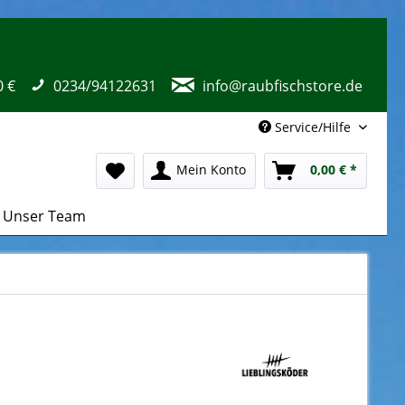
0 €
0234/94122631
info@raubfischstore.de
Service/Hilfe
Mein Konto
0,00 € *
Unser Team