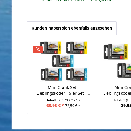
Kunden haben sich ebenfalls angesehen
Mini Crank Set -
Mini Cra
Lieblingsköder - 5 er Set -...
Lieblingsköder 
Inhalt
5
(12,79 € * / 1 )
Inhalt
3
(13
63,95 € *
39,95
72,50 € *