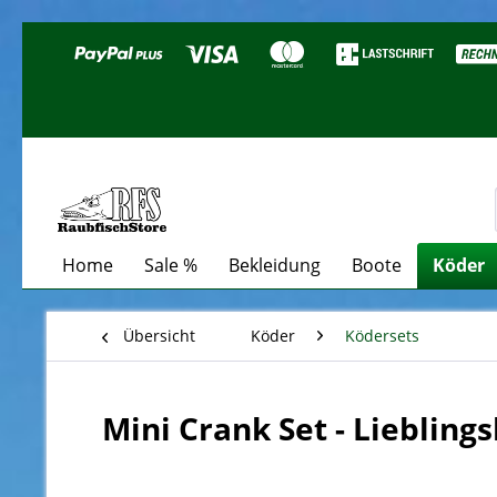
Home
Sale %
Bekleidung
Boote
Köder
Übersicht
Köder
Ködersets
Mini Crank Set - Lieblings