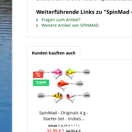
Weiterführende Links zu "SpinMad - 
Fragen zum Artikel?
Weitere Artikel von SPINMAD
Kunden kauften auch
TIPP!
SpinMad - Originals 4 g -
Starter-Set - trübes...
Inhalt
5
(6,39 € * / 1 )
31,95 € *
34,95 € *