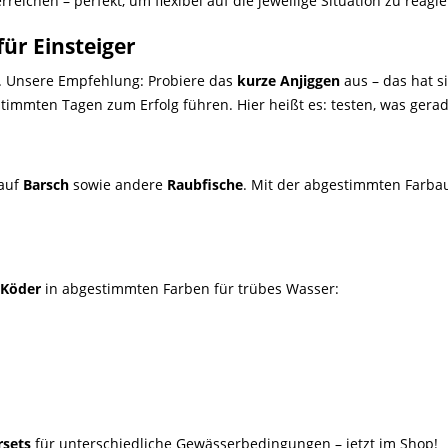
eichen – perfekt, um flexibel auf die jeweilige Situation zu reagie
ür Einsteiger
n. Unsere Empfehlung: Probiere das
kurze Anjiggen
aus – das hat si
immten Tagen zum Erfolg führen. Hier heißt es: testen, was gerade
 auf
Barsch
sowie andere
Raubfische
. Mit der abgestimmten Farbau
-Köder
in abgestimmten Farben für trübes Wasser:
rsets
für unterschiedliche Gewässerbedingungen – jetzt im Shop!