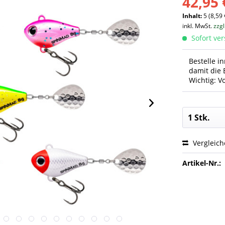
42,95 
Inhalt:
5 (8,59 
inkl. MwSt.
zzg
Sofort ver
Bestelle i
damit die 
Wichtig: V
Vergleic
Artikel-Nr.: