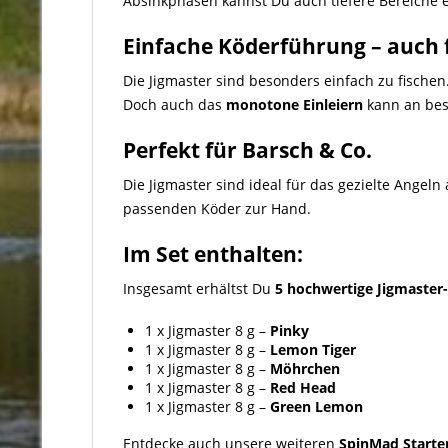
Absinkphasen kannst Du auch tiefere Bereiche err
Einfache Köderführung – auch f
Die Jigmaster sind besonders einfach zu fische
Doch auch das
monotone Einleiern
kann an best
Perfekt für Barsch & Co.
Die Jigmaster sind ideal für das gezielte Angeln
passenden Köder zur Hand.
Im Set enthalten:
Insgesamt erhältst Du
5 hochwertige Jigmaster
1 x Jigmaster 8 g –
Pinky
1 x Jigmaster 8 g –
Lemon Tiger
1 x Jigmaster 8 g –
Möhrchen
1 x Jigmaster 8 g –
Red Head
1 x Jigmaster 8 g –
Green Lemon
Entdecke auch unsere weiteren
SpinMad Starte