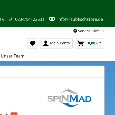
0 €
0234/94122631
info@raubfischstore.de
Service/Hilfe
Mein Konto
0,00 € *
Unser Team