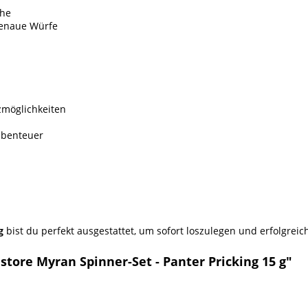
uhe
genaue Würfe
tzmöglichkeiten
labenteuer
g
bist du perfekt ausgestattet, um sofort loszulegen und erfolgrei
tore Myran Spinner-Set - Panter Pricking 15 g"