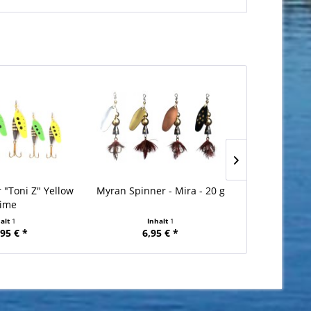
 "Toni Z" Yellow
Myran Spinner - Mira - 20 g
Myran Spinne
Lime
halt
1
Inhalt
1
Inha
,95 € *
6,95 € *
6,