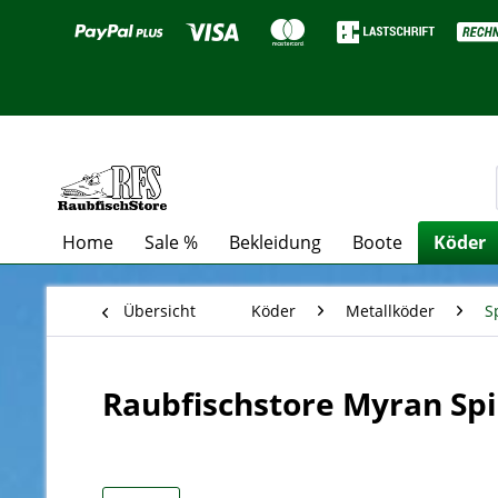
Home
Sale %
Bekleidung
Boote
Köder
Übersicht
Köder
Metallköder
S
Raubfischstore Myran Spin