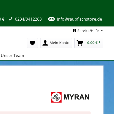
0 €
0234/94122631
info@raubfischstore.de
Service/Hilfe
Mein Konto
0,00 € *
Unser Team