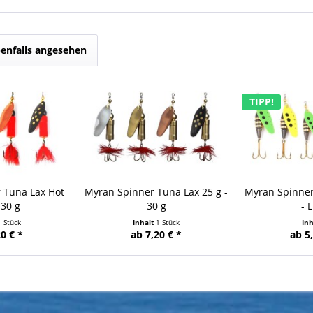
enfalls angesehen
TIPP!
 Tuna Lax Hot
Myran Spinner Tuna Lax 25 g -
Myran Spinner
 30 g
30 g
- 
1 Stück
Inhalt
1 Stück
In
0 € *
ab 7,20 € *
ab 5