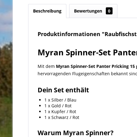
Beschreibung
Bewertungen
0
Produktinformationen "Raubfischsto
Myran Spinner-Set Panter 
Mit dem
Myran Spinner-Set Panter Pricking 15 
hervorragenden Flugeigenschaften bekannt sind
Dein Set enthält
1 x Silber / Blau
1 x Gold / Rot
1 x Kupfer / Rot
1 x Schwarz / Rot
Warum Myran Spinner?