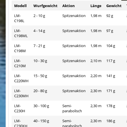
Modell
Wurfgewicht
Aktion
Länge
Gewicht
LM-
2 - 10 g
Spitzenaktion
1,98 m
92 g
C198L
LM-
4 - 14 g
Spitzenaktion
1,98 m
97 g
C198ML
LM-
7 - 21 g
Spitzenaktion
1,98 m
104 g
C198M
LM-
10 - 30 g
Spitzenaktion
2,10 m
117 g
C210M
LM-
15 - 50 g
Spitzenaktion
2,20 m
141 g
C220MH
LM-
20 - 80 g
Spitzenaktion
2,30 m
171 g
C230MH
LM-
30 - 100 g
Semi-
2,30 m
178 g
C230H
parabolisch
LM-
40 - 150 g
Semi-
2,30 m
186 g
C230XH
parabolisch