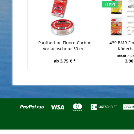
TIPP!
Pantherline Fluoro-Carbon
439 BMR Fin
Vorfachschnur 30 m...
Köderhal
Inhalt
7
(0,
ab 3,75 € *
3,90