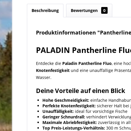
Beschreibung
Bewertungen
0
Produktinformationen "Pantherline 
PALADIN Pantherline Flu
Entdecke die
Paladin Pantherline Fluo
, eine ho
Knotenfestigkeit
und eine unauffällige Präsenta
Wasser.
Deine Vorteile auf einen Blick
Hohe Geschmeidigkeit:
einfache Handhabun
Perfekte Knotenfestigkeit:
sicherer Halt bei 
Unauffälligkeit:
ideal für vorsichtige Fische
Geringer Schnurdrall:
verhindert Verwicklun
Maximale Abriebfestigkeit:
zuverlässig in a
Top Preis-Leistungs-Verhältnis:
300 m Schnur