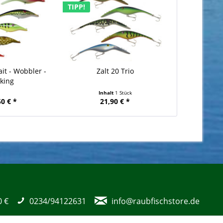
TIPP!
ait - Wobbler -
Zalt 20 Trio
nking
Inhalt
1 Stück
50 € *
21,90 € *
0 €
0234/94122631
info@raubfischstore.de