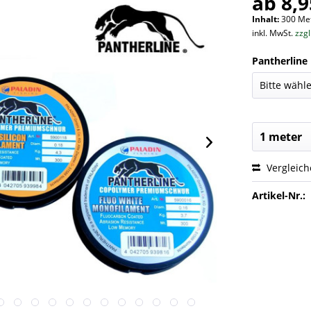
ab 8,9
Inhalt:
300 Met
inkl. MwSt.
zzg
Pantherline 
Vergleic
Artikel-Nr.: