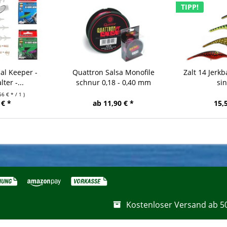
TIPP!
al Keeper -
Quattron Salsa Monofile
Zalt 14 Jerkb
ter -...
schnur 0,18 - 0,40 mm
si
56 € * / 1 )
 € *
ab 11,90 € *
15,
Kostenloser Versand ab 5