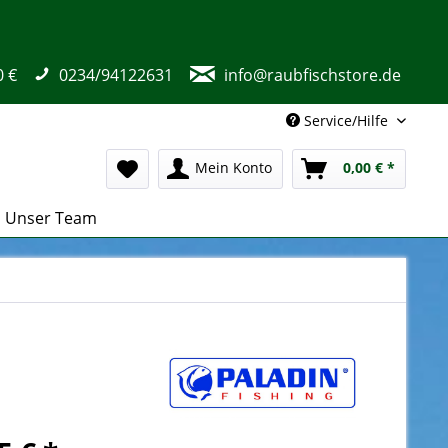
0 €
0234/94122631
info@raubfischstore.de
Service/Hilfe
Mein Konto
0,00 € *
Unser Team