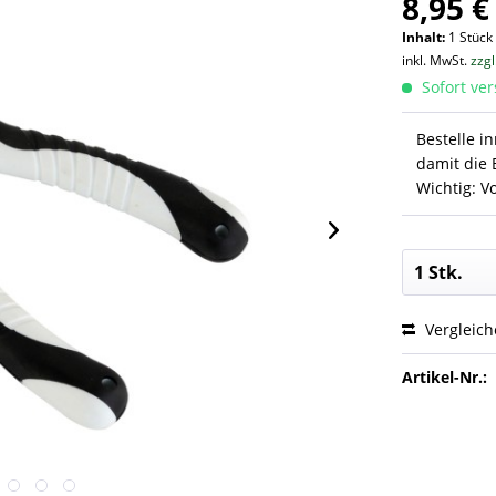
8,95 €
Inhalt:
1 Stück
inkl. MwSt.
zzg
Sofort ver
Bestelle i
damit die 
Wichtig: V
Vergleic
Artikel-Nr.: