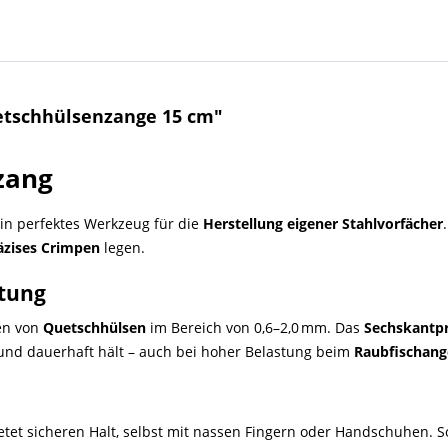
etschhülsenzange 15 cm"
zang
ein perfektes Werkzeug für die
Herstellung eigener Stahlvorfächer
äzises Crimpen
legen.
itung
pen von
Quetschhülsen
im Bereich von 0,6–2,0 mm. Das
Sechskantpr
 und dauerhaft hält – auch bei hoher Belastung beim
Raubfischang
etet sicheren Halt, selbst mit nassen Fingern oder Handschuhen. So