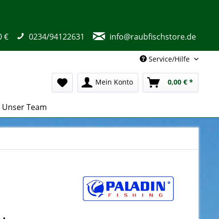
0 €
0234/94122631
info@raubfischstore.de
Service/Hilfe
Mein Konto
0,00 € *
Unser Team