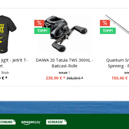
TIPP!
TIPP!
ig’It - Jerk’It T-
DAIWA 20 Tatula TWS 300HL -
Quantum Sm
rt
Baitcast-Rolle
Spinning - R
1 Stück
Inhalt
1
In
 € *
230,90 € *
150,46 € 
306,00 € *