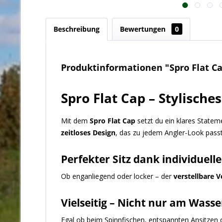
Beschreibung
Bewertungen
0
Produktinformationen "Spro Flat C
Spro Flat Cap – Stylische
Mit dem
Spro Flat Cap
setzt du ein klares Statem
zeitloses Design
, das zu jedem Angler-Look passt
Perfekter Sitz dank individuell
Ob enganliegend oder locker – der
verstellbare V
Vielseitig – Nicht nur am Wasse
Egal ob beim Spinnfischen, entspannten Ansitze