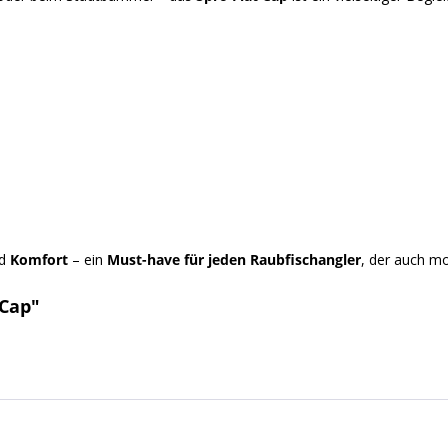
d
Komfort
– ein
Must-have für jeden Raubfischangler
, der auch m
 Cap"