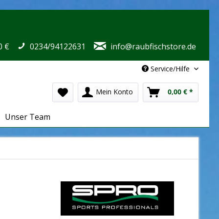
0 €
0234/94122631
info@raubfischstore.de
Service/Hilfe
Mein Konto
0,00 € *
Unser Team