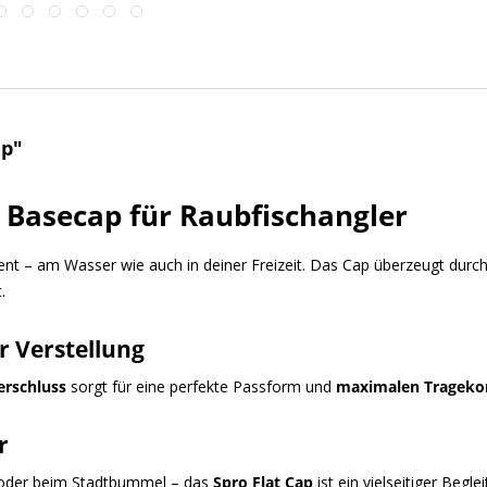
ap"
s Basecap für Raubfischangler
ent – am Wasser wie auch in deiner Freizeit. Das Cap überzeugt durc
.
er Verstellung
erschluss
sorgt für eine perfekte Passform und
maximalen Trageko
r
n oder beim Stadtbummel – das
Spro Flat Cap
ist ein vielseitiger Begle