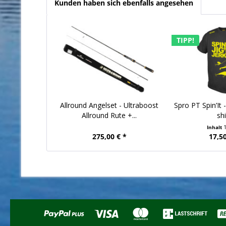
Kunden haben sich ebenfalls angesehen
TIPP!
Allround Angelset - Ultraboost
Spro PT Spin’It - J
Allround Rute +...
shi
Inhalt
275,00 € *
17,50