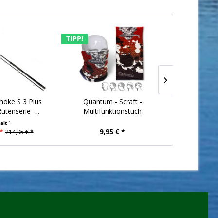
TIPP!
TIPP!
oke S 3 Plus
Quantum - Scraft -
Dega Be
utenserie -...
Multifunktionstuch
halt
1
I
*
9,95 € *
379
214,95 € *