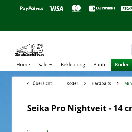
Home
Sale %
Bekleidung
Boote
Köder
Übersicht
Köder
Hardbaits
Mi
Seika Pro Nightveit - 14 c