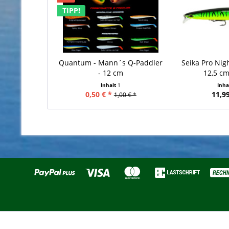
TIPP!
Quantum - Mann´s Q-Paddler
Seika Pro Nigh
- 12 cm
12,5 cm
Inhalt
1
Inha
0,50 € *
11,99
1,00 € *