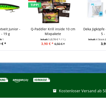
TIPP!
tveit Junior -
Q-Paddler Krill inside 10 cm
Deka Jigköpfe -
 - 19 g
Mixpakete
5 -
lt
1
Inhalt
5
(0,78 € * / 1 )
Inhalt
4 Stück
(
 € *
3,90 € *
3,9
6,50 € *
Kostenloser Versand ab 5