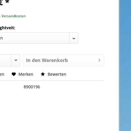
€ *
l. Versandkosten
ghtveit:
In den
Warenkorb
hen
Merken
Bewerten
8900196