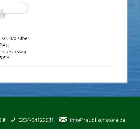
 Gr. 3/0 silber -
 24 g
0,99 € * / 1 Stück)
5 € *
0 €
0234/94122631
info@raubfischstore.de