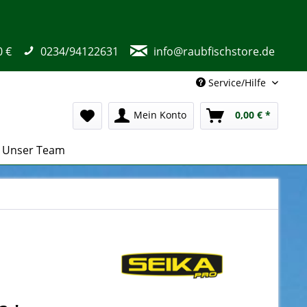
0 €
0234/94122631
info@raubfischstore.de
Service/Hilfe
Mein Konto
0,00 € *
Unser Team