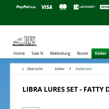
Home
Sale %
Bekleidung
Boote
Köder
Übersicht
Köder
Ködersets
LIBRA LURES SET - FATTY