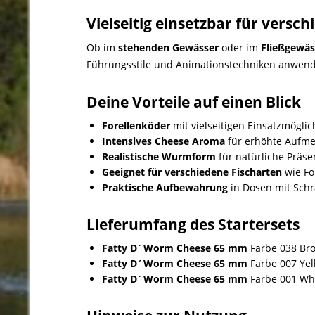
Vielseitig einsetzbar für versc
Ob im
stehenden Gewässer
oder im
Fließgewäs
Führungsstile und Animationstechniken anwen
Deine Vorteile auf einen Blick
Forellenköder
mit vielseitigen Einsatzmöglic
Intensives Cheese Aroma
für erhöhte Aufme
Realistische Wurmform
für natürliche Präse
Geeignet für verschiedene Fischarten
wie Fo
Praktische Aufbewahrung
in Dosen mit Sch
Lieferumfang des Startersets
Fatty D´Worm Cheese 65 mm
Farbe 038 Bro
Fatty D´Worm Cheese 65 mm
Farbe 007 Yel
Fatty D´Worm Cheese 65 mm
Farbe 001 Whi