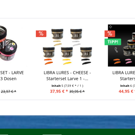
TIPP!
SET - LARVE
LIBRA LURES - CHEESE -
LIBRA LURE
 3 Dosen
Starterset Larve 1 -...
Starters
Inhalt
5
(7,59 € * / 1 )
Inhalt
6
(
37,95 € *
44,95 € 
23,97 € *
39,95 € *