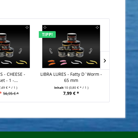
TIPP!
TIPP!
S - CHEESE -
LIBRA LURES - Fatty D`Worm -
LIBRA LURES 
et - 1 -...
65 mm
3
7,49 € * / 1 )
Inhalt
10
(0,80 € * / 1 )
Inhalt
1
*
7,99 € *
7,
56,95 € *