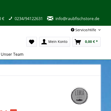
0 €
0234/94122631
info@raubfischstore.de
Service/Hilfe
Mein Konto
0,00 € *
Unser Team