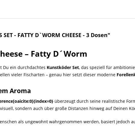
S SET - FATTY D`WORM CHEESE - 3 Dosen"
Cheese – Fatty D´Worm
st Du ein durchdachtes
Kunstköder Set
, das speziell für ambition
len vieler Fischarten – genau hier setzt dieser moderne
Forellen
ivem Aroma
erence[oaicite:0]{index=0}
überzeugt durch seine realistische For
ur visuell, sondern auch über große Distanzen hinweg auf Deinen 
 Menschen als ungewohnt wahrgenommen werden, basiert jedoch auf