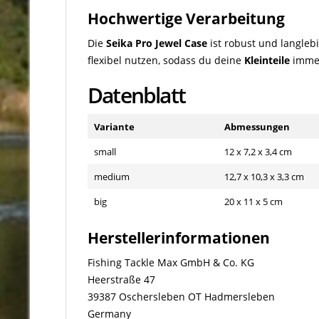
Hochwertige Verarbeitung
Die
Seika Pro Jewel Case
ist robust und langleb
flexibel nutzen, sodass du deine
Kleinteile
immer 
Datenblatt
Variante
Abmessungen
small
12 x 7,2 x 3,4 cm
medium
12,7 x 10,3 x 3,3 cm
big
20 x 11 x 5 cm
Herstellerinformationen
Fishing Tackle Max GmbH & Co. KG
Heerstraße 47
39387 Oschersleben OT Hadmersleben
Germany