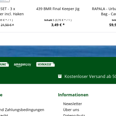
SET - 3 x
439 BMR Final Keeper Jig
RAPALA - Urba
er incl. Haken
Bag - Ca
49 € * / 1 )
Inhalt
5
(0,70 € * / 1 )
In
3,49 € *
59,
21,50 € *
Kostenloser Versand ab 5
ce
Informationen
Newsletter
nd Zahlungsbedingungen
Über uns
recht
Datenschutz