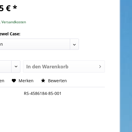
5 € *
l. Versandkosten
ewel Case:
In den
Warenkorb
hen
Merken
Bewerten
RS-4586184-85-001