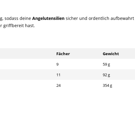
ig, sodass deine
Angelutensilien
sicher und ordentlich aufbewahrt 
griffbereit hast.
Fächer
Gewicht
9
59 g
11
92 g
24
354 g