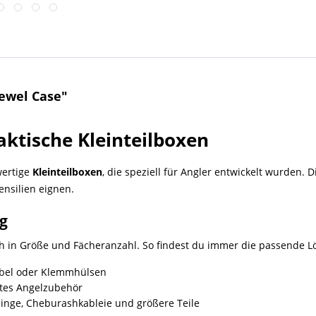
ewel Case"
aktische Kleinteilboxen
wertige
Kleinteilboxen
, die speziell für Angler entwickelt wurden. 
ensilien eignen.
g
h in Größe und Fächeranzahl. So findest du immer die passende L
irbel oder Klemmhülsen
htes Angelzubehör
linge, Cheburashkableie und größere Teile