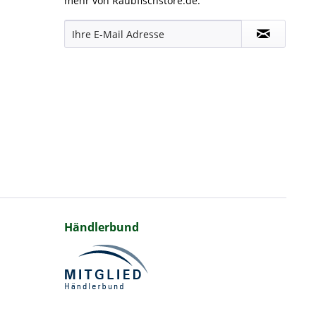
mehr von Raubfischstore.de.
Händlerbund