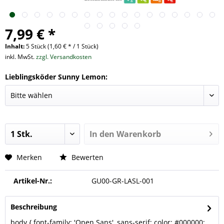
7,99 € *
Inhalt:
5 Stück (1,60 € * / 1 Stück)
inkl. MwSt.
zzgl. Versandkosten
Lieblingsköder Sunny Lemon:
In den
Warenkorb
Merken
Bewerten
Artikel-Nr.:
GU00-GR-LASL-001
Beschreibung
body { font-family: 'Open Sans', sans-serif; color: #000000;...