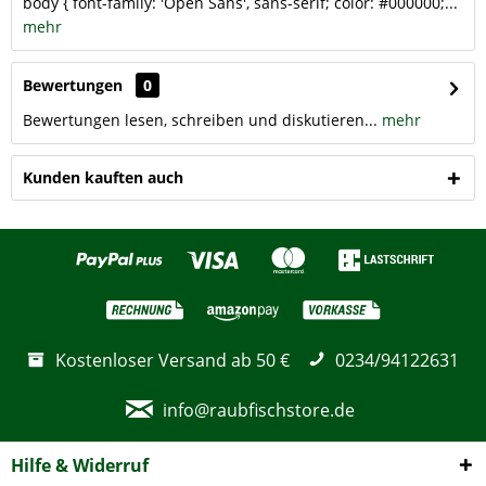
body { font-family: 'Open Sans', sans-serif; color: #000000;...
mehr
Bewertungen
0
Bewertungen lesen, schreiben und diskutieren...
mehr
Kunden kauften auch
Kostenloser Versand ab 50 €
0234/94122631
info@raubfischstore.de
Hilfe & Widerruf