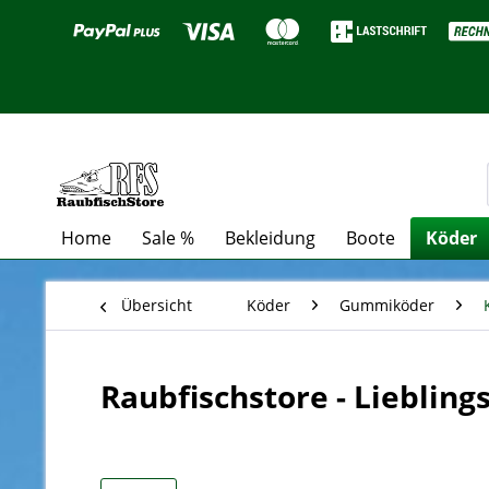
Home
Sale %
Bekleidung
Boote
Köder
Übersicht
Köder
Gummiköder
Raubfischstore - Lieblin