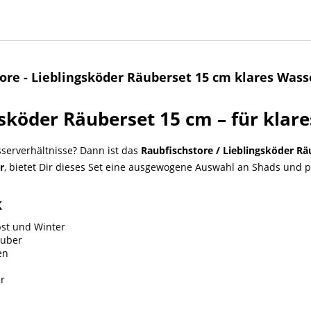
re - Lieblingsköder Räuberset 15 cm klares Wass
gsköder Räuberset 15 cm – für klar
serverhältnisse? Dann ist das
Raubfischstore /
Lieblingsköder Rä
r
, bietet Dir dieses Set eine ausgewogene Auswahl an Shads und 
k
bst und Winter
äuber
en
r