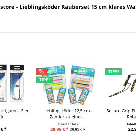
store - Lieblingsköder Räuberset 15 cm klares Wa
TIPP!
TIPP!
rrigator - 2 er
Lieblingsköder 12,5 cm -
Secure Grip Pi
ck
Zander - kleines...
Robu
Inhalt
1 Stück
Inhal
 € *
28,95 € *
22,
29,95 € *