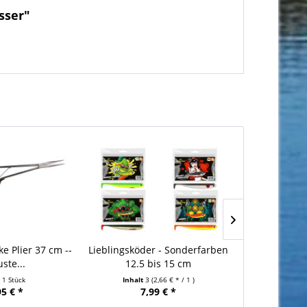
sser"
ke Plier 37 cm --
Lieblingsköder - Sonderfarben
Liebling
ste...
12.5 bis 15 cm
Komplettset 
t
1 Stück
Inhalt
3
(2,66 € * / 1 )
95 € *
7,99 € *
ab 1