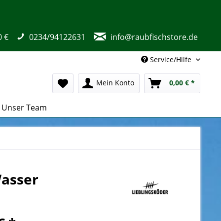
0 €
0234/94122631
info@raubfischstore.de
Service/Hilfe
Mein Konto
0,00 € *
Unser Team
Wasser