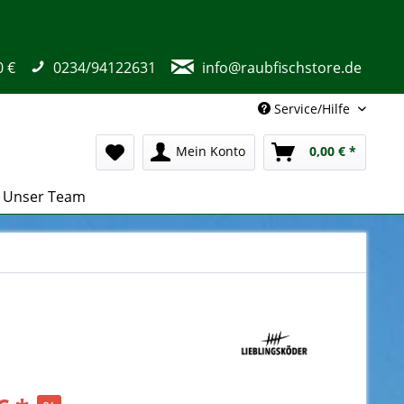
0 €
0234/94122631
info@raubfischstore.de
Service/Hilfe
Mein Konto
0,00 € *
Unser Team