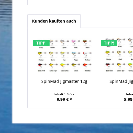
Kunden kauften auch
TIPP!
TIPP!
SpinMad Jigmaster 12g
SpinMad Jig
Inhalt
1 Stück
Inha
9,99 € *
8,99