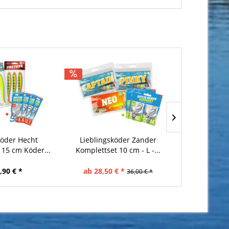
köder Hecht
Lieblingsköder Zander
JENZI Fluoro
 15 cm Köder...
Komplettset 10 cm - L -...
2 
Inhalt
2 Stüc
,90 € *
ab 28,50 € *
3,
36,00 € *