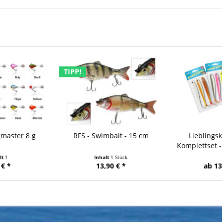
TIPP!
master 8 g
RFS - Swimbait - 15 cm
Lieblings
Komplettset -
lt
1
Inhalt
1 Stück
 € *
13,90 € *
ab 13