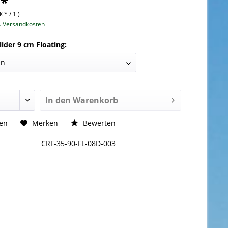
 *
€ * / 1 )
l. Versandkosten
lider 9 cm Floating:
In den
Warenkorb
hen
Merken
Bewerten
CRF-35-90-FL-08D-003