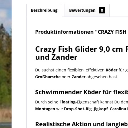
Beschreibung
Bewertungen
0
Produktinformationen "CRAZY FISH Gl
Crazy Fish Glider 9,0 cm 
und
Zander
Du suchst einen flexiblen, effektiven
Köder
für g
Großbarsche
oder
Zander
abgesehen hast.
Schwimmender Köder
für flexi
Durch seine
Floating
-Eigenschaft kannst Du den
Montagen
wie
Drop-Shot-Rig
,
Jigkopf
,
Carolina 
Realistische Aktion
und langleb