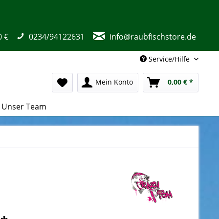
0 €
0234/94122631
info@raubfischstore.de
Service/Hilfe
Mein Konto
0,00 € *
Unser Team