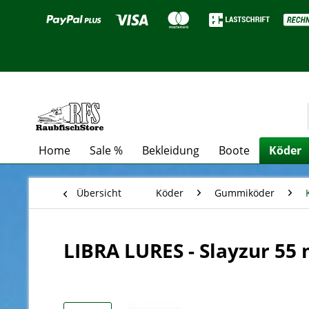
Home
Sale %
Bekleidung
Boote
Köder
Übersicht
Köder
Gummiköder
LIBRA LURES - Slayzur 55 