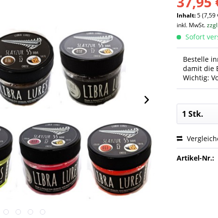
37,95 
Inhalt:
5 (7,59 
inkl. MwSt.
zzg
Sofort ver
Bestelle i
damit die 
Wichtig: V
Vergleic
Artikel-Nr.: