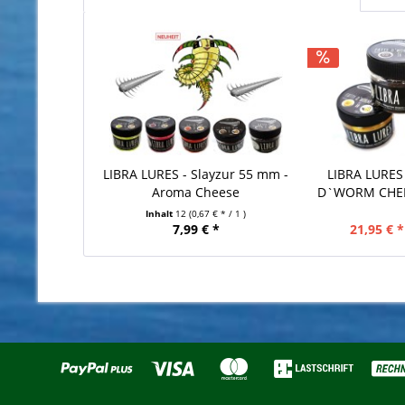
LIBRA LURES - Slayzur 55 mm -
LIBRA LURES 
Aroma Cheese
D`WORM CHEE
Inhalt
12
(0,67 € * / 1 )
7,99 € *
21,95 € *