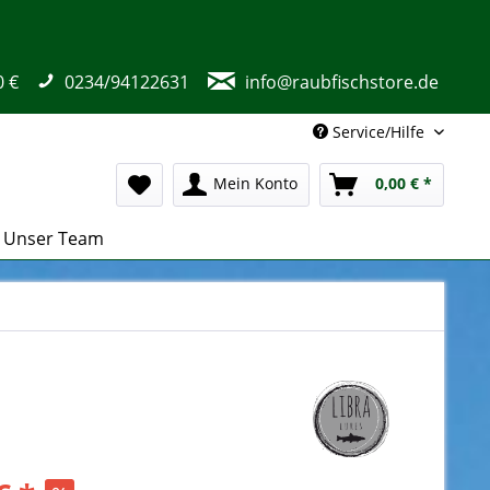
0 €
0234/94122631
info@raubfischstore.de
Service/Hilfe
Mein Konto
0,00 € *
Unser Team