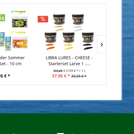
öder Sommer
LIBRA LURES - CHEESE -
Lieblingsköd
Set - 10 cm
Starterset Larve 1 -...
Inhalt
5
(7,59 € * / 1 )
95 € *
37,95 € *
39
39,95 € *