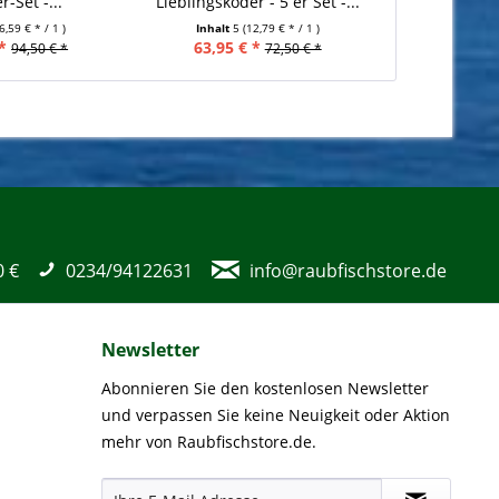
-Set -...
Lieblingsköder - 5 er Set -...
Lieblingsköde
6,59 € * / 1 )
Inhalt
5
(12,79 € * / 1 )
Inhalt
5
*
63,95 € *
63,95 €
94,50 € *
72,50 € *
0 €
0234/94122631
info@raubfischstore.de
Newsletter
Abonnieren Sie den kostenlosen Newsletter
und verpassen Sie keine Neuigkeit oder Aktion
mehr von Raubfischstore.de.