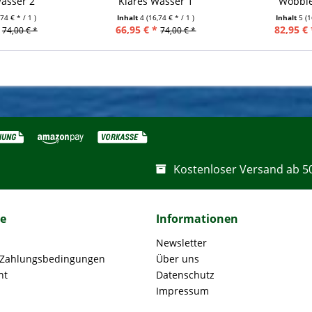
asser 2
Klares Wasser 1
Wobbler
,74 € * / 1 )
Inhalt
4
(16,74 € * / 1 )
Inhalt
5
(1
66,95 € *
82,95 € 
74,00 € *
74,00 € *
Kostenloser Versand ab 5
ce
Informationen
Newsletter
 Zahlungsbedingungen
Über uns
ht
Datenschutz
Impressum