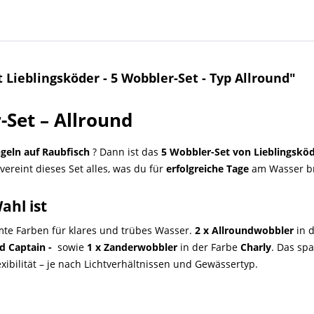
Lieblingsköder - 5 Wobbler-Set - Typ Allround"
-Set – Allround
geln auf Raubfisch
? Dann ist das
5 Wobbler-Set von Lieblingskö
 vereint dieses Set alles, was du für
erfolgreiche Tage
am Wasser br
ahl ist
te Farben für klares und trübes Wasser.
2 x Allroundwobbler
in 
d Captain -
sowie
1 x Zanderwobbler
in der Farbe
Charly
. Das spa
xibilität – je nach Lichtverhältnissen und Gewässertyp.