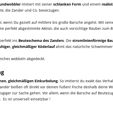
oundwobbler
imitiert mit seiner
schlanken Form
und einem
realis
te, die Zander und Co. bevorzugen.
al, wenn Du gezielt auf mittlere bis große Barsche angelst. Mit sein
e perfekt abgestimmte Aktion, die auch vorsichtige Räuber zum Bis
perfekt ins
Beuteschema des Zanders
. Die
stromlinienförmige Ba
uhiger, gleichmäßiger Köderlauf
ahmt das natürliche Schwimmverha
greiches wobbeln abgedeckt.
ng
men, gleichmäßigen Einkurbelung
. So imitierst du exakt das Ver
Zander beißen oft direkt vor deinen Füßen! Fische deshalb deine W
ügiger zur Sache gehen. Vor allem, wenn die Barsche auf Beutezu
 Es ist universell einsetzbar !