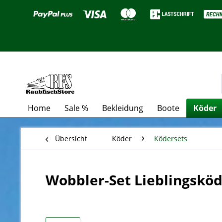
Home
Sale %
Bekleidung
Boote
Köder
Übersicht
Köder
Ködersets
Wobbler-Set Lieblingsköde