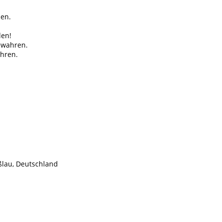
en.
den!
ewahren.
hren.
lau, Deutschland