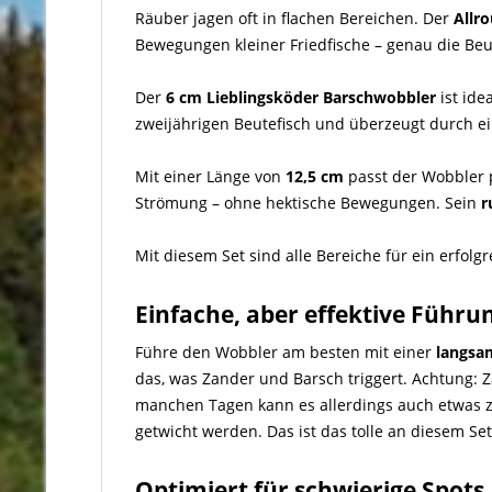
Räuber jagen oft in flachen Bereichen. Der
Allr
Bewegungen kleiner Friedfische – genau die Beu
Der
6 cm Lieblingsköder Barschwobbler
ist ide
zweijährigen Beutefisch und überzeugt durch ein
Mit einer Länge von
12,5 cm
passt der Wobbler 
Strömung – ohne hektische Bewegungen. Sein
r
Mit diesem Set sind alle Bereiche für ein erfol
Einfache, aber effektive Führu
Führe den Wobbler am besten mit einer
langsa
das, was Zander und Barsch triggert. Achtung: 
manchen Tagen kann es allerdings auch etwas z
getwicht werden. Das ist das tolle an diesem Set.
Optimiert für schwierige Spots