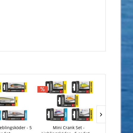
eblingsköder - 5
Mini Crank Set -
Mini C