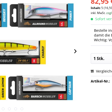
82,95 
Inhalt:
5 (16,59
inkl. MwSt.
zzg
Sofort ver
Bestelle i
damit die 
Wichtig: V
Vergleic
Artikel-Nr.: