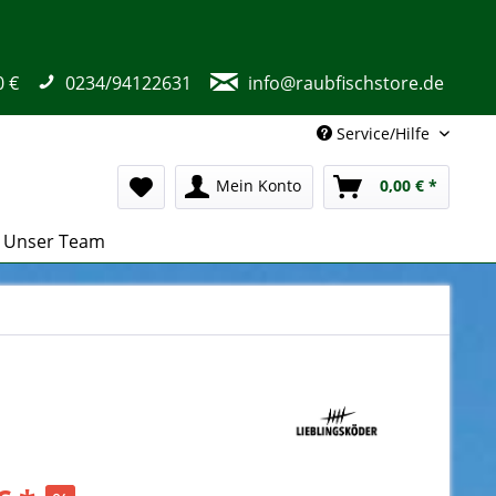
0 €
0234/94122631
info@raubfischstore.de
Service/Hilfe
Mein Konto
0,00 € *
Unser Team
d