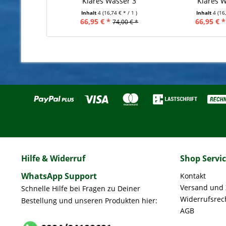
Klares Wasser 3
Klares W
Inhalt
4
(16,74 € * / 1 )
Inhalt
4
(16
66,95 € *
66,95 € *
74,00 € *
Hilfe & Widerruf
Shop Servi
WhatsApp Support
Kontakt
Versand und
Schnelle Hilfe bei Fragen zu Deiner
Widerrufsrec
Bestellung und unseren Produkten hier:
AGB