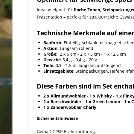
Ideal geeignet für
flache Zonen, Steinpackunge
Präsentation – perfekt für strukturreiche Gewäs
Technische Merkmale auf einen
Bauform:
Einteilig, schlank mit magnetisch
Aktion:
Langsam rollend
Größe:
2 x 6 cm - 2 x 7,5 cm - 1 x 12,5 cm
Gewicht:
5,4 g - 9,4 g - 20 g
Tiefe:
0,3 – 1,5 m, langsam aufsteigend
Einsatzgebiete:
Steinpackungen, Hafeneinfahr
Diese Farben sind im Set entha
2 x Allroundwobbler - 1 x Whisky - 1 x Pink
2 x Barschwobbler - 1 x Green Lemon - 1 x 
1 x Zanderwobbler Charly
Sicherheitshinweise
Gemäß GPSR EU-Verordnung: