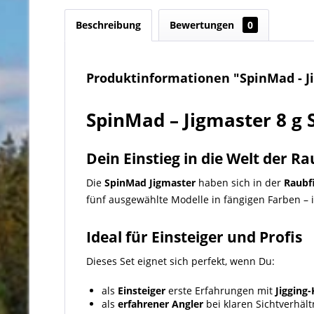
Beschreibung
Bewertungen
0
Produktinformationen "SpinMad - Ji
SpinMad – Jigmaster 8 g S
Dein Einstieg in die Welt der
Ra
Die
SpinMad Jigmaster
haben sich in der
Raubf
fünf ausgewählte Modelle in fängigen Farben –
Ideal für Einsteiger und Profis
Dieses Set eignet sich perfekt, wenn Du:
als
Einsteiger
erste Erfahrungen mit
Jigging
als
erfahrener Angler
bei klaren Sichtverhält