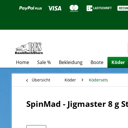
Home
Sale %
Bekleidung
Boote
Köder
Übersicht
Köder
Ködersets
SpinMad - Jigmaster 8 g S