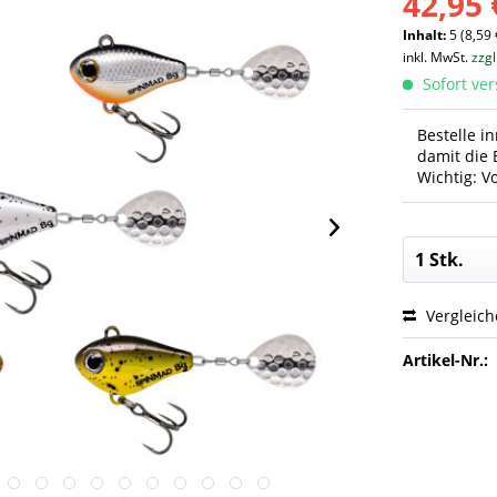
42,95 
Inhalt:
5 (8,59 
inkl. MwSt.
zzg
Sofort ver
Bestelle i
damit die 
Wichtig: V
Vergleic
Artikel-Nr.: