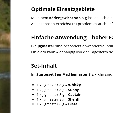
Optimale Einsatzgebiete
Mit einem
Ködergewicht von 8 g
lassen sich di
Absinkphasen erreichst Du problemlos auch tie
Einfache Anwendung – hoher F
Die
Jigmaster
sind besonders anwenderfreundli
Einleiern kann – abhängig von der Tagesform der
Set-Inhalt
Im
Starterset SpinMad Jigmaster 8 g – klar
sind
1 x Jigmaster 8 g –
Whisky
1 x Jigmaster 8 g –
Sunny
1 x Jigmaster 8 g –
Captain
1 x Jigmaster 8 g –
Sheriff
1 x Jigmaster 8 g –
Diesel