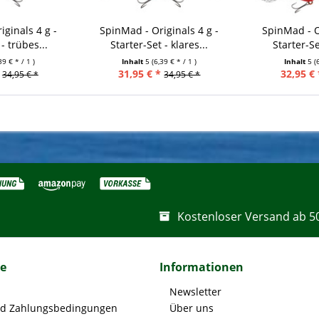
ginals 4 g -
SpinMad - Originals 4 g -
SpinMad - O
- trübes...
Starter-Set - klares...
Starter-Se
39 € * / 1 )
Inhalt
5
(6,39 € * / 1 )
Inhalt
5
(
31,95 € *
32,95 € 
34,95 € *
34,95 € *
Kostenloser Versand ab 5
ce
Informationen
Newsletter
nd Zahlungsbedingungen
Über uns