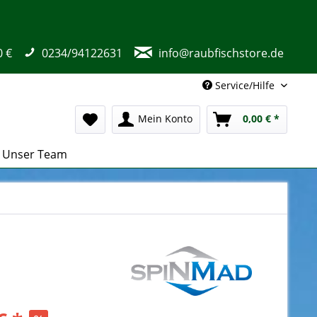
0 €
0234/94122631
info@raubfischstore.de
Service/Hilfe
Mein Konto
0,00 € *
Unser Team