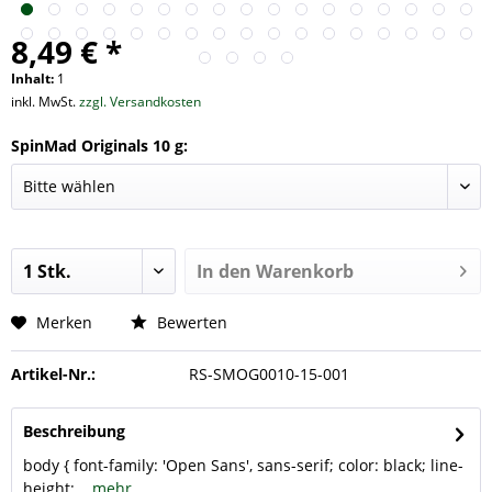
8,49 € *
Inhalt:
1
inkl. MwSt.
zzgl. Versandkosten
SpinMad Originals 10 g:
In den
Warenkorb
Merken
Bewerten
Artikel-Nr.:
RS-SMOG0010-15-001
Beschreibung
body { font-family: 'Open Sans', sans-serif; color: black; line-
height:...
mehr