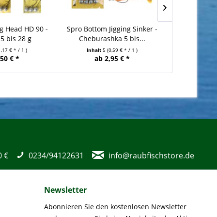
ig Head HD 90 -
Spro Bottom Jigging Sinker -
Hostagevalle
 5 bis 28 g
Cheburashka 5 bis...
1,17 € * / 1 )
Inhalt
5
(0,59 € * / 1 )
I
,50 € *
ab 2,95 € *
5,99 €
0 €
0234/94122631
info@raubfischstore.de
Newsletter
Abonnieren Sie den kostenlosen Newsletter