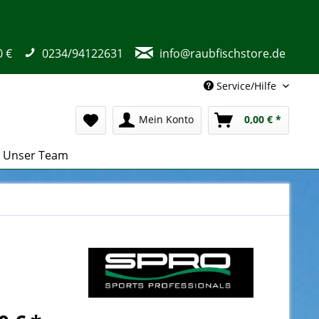
0 €
0234/94122631
info@raubfischstore.de
Service/Hilfe
Mein Konto
0,00 € *
Unser Team