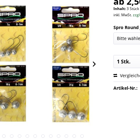
ab 2,5
Inhalt:
3 Stück 
inkl. MwSt.
zzg
Spro Round J
Vergleic
Artikel-Nr.: