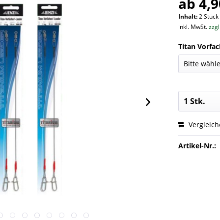
ab 4,9
Inhalt:
2 Stück 
inkl. MwSt.
zzg
Titan Vorfac
Vergleic
Artikel-Nr.: