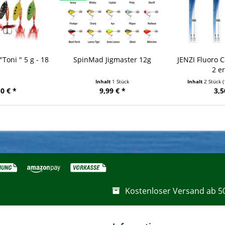
Toni " 5 g - 18
SpinMad Jigmaster 12g
JENZI Fluoro 
g
2 e
Inhalt
1 Stück
Inhalt
2 Stück
(
0 € *
9,99 € *
3,5
Kostenloser Versand ab 5