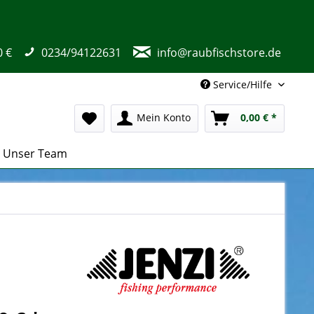
0 €
0234/94122631
info@raubfischstore.de
Service/Hilfe
Mein Konto
0,00 € *
Unser Team