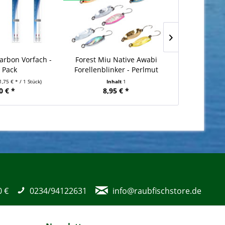
Carbon Vorfach -
Forest Miu Native Awabi
PIKECRAFT 
r Pack
Forellenblinker - Perlmut
Raubfis
1,75 € * / 1 Stück)
Inhalt
1
Inhalt
1
0 € *
8,95 € *
ab 
0 €
0234/94122631
info@raubfischstore.de